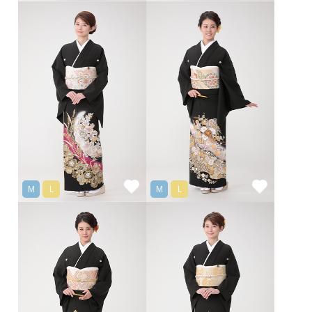
M
L
M
L