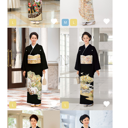
L
M
L
L
L