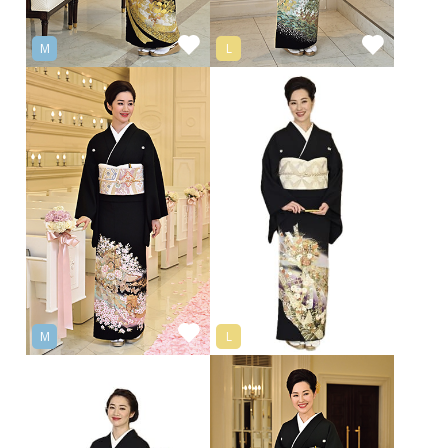
M
L
M
L