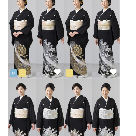
M
L
L