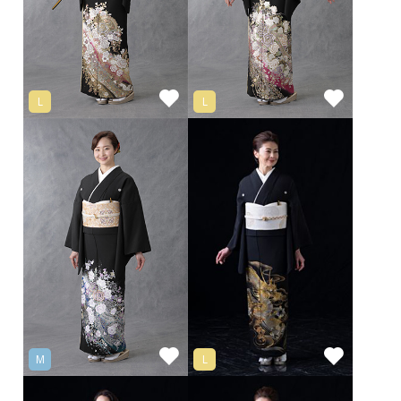
L
L
M
L