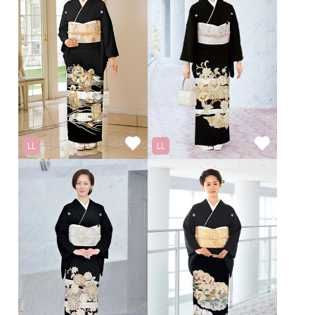
LL
LL