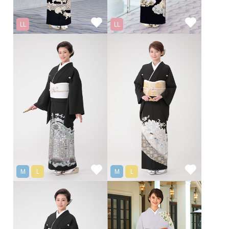
LL
LL
M
L
M
L