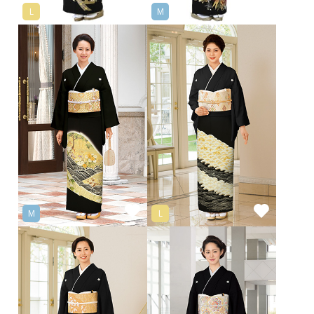
L
M
M
L