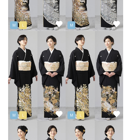
M
L
M
M
L
M
L