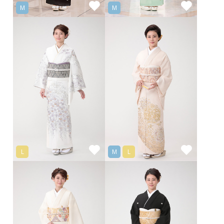
M
M
L
M
L