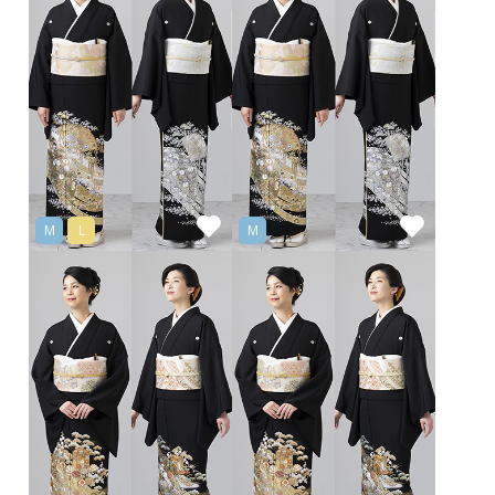
M
L
M