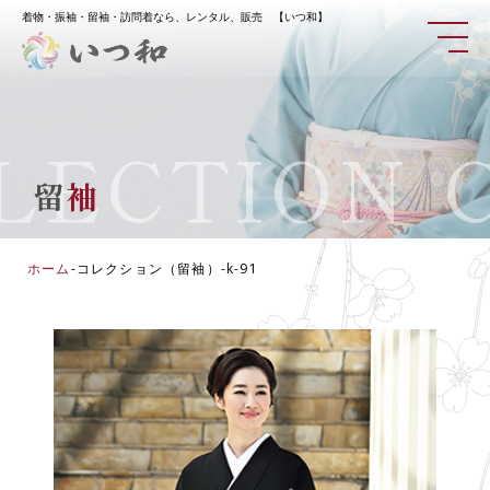
着物・振袖・留袖・訪問着なら、レンタル、販売 【いつ和】
ECTION
CO
留
袖
ホーム
-
コレクション（留袖）
-
k-91