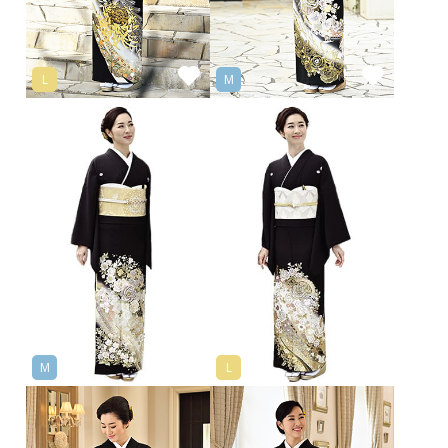
L
M
M
L