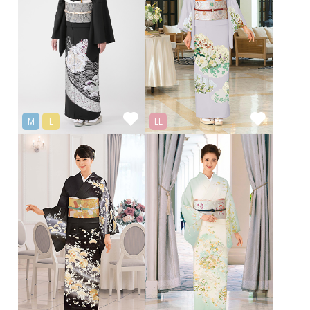
M
L
LL