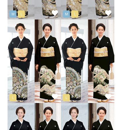
M
L
M
L
L
L