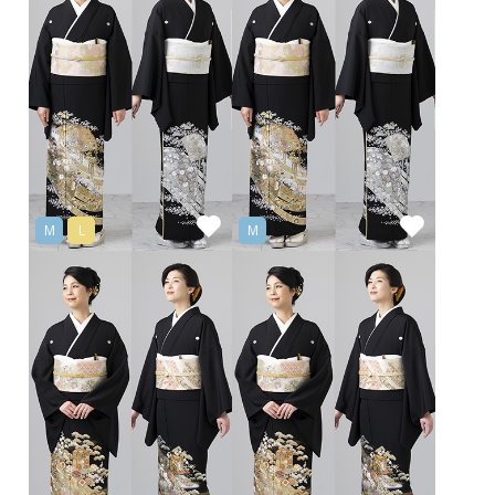
M
L
M