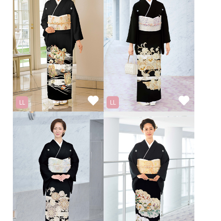
LL
LL