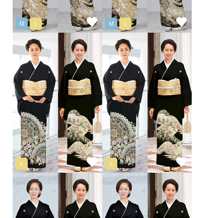
M
L
M
L
L
L