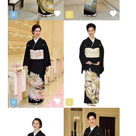
M
L
M
L