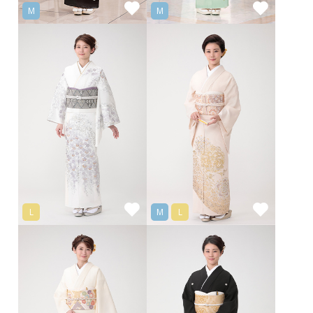
M
M
L
M
L