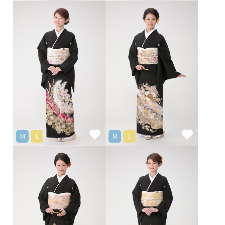
M
L
M
L