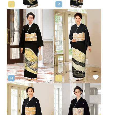
L
M
M
L