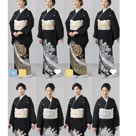
M
L
L