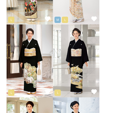
L
M
L
L
L