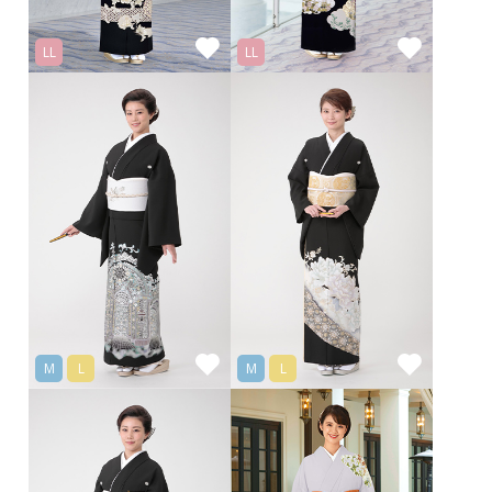
LL
LL
M
L
M
L