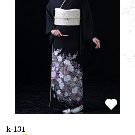
k-131