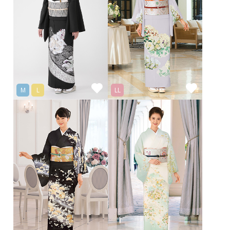
M
L
LL