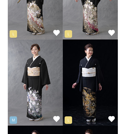
L
L
M
L