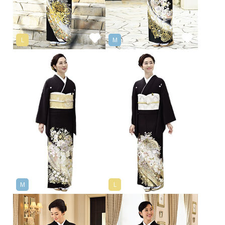
L
M
M
L