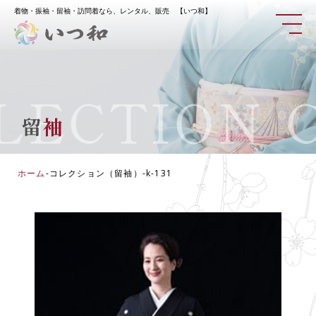
着物・振袖・留袖・訪問着なら、レンタル、販売 【いつ和】
ECTION
CO
留
袖
ホーム
-
コレクション（留袖）
-
k-131