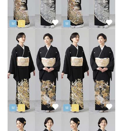
M
L
M
M
L
M
L