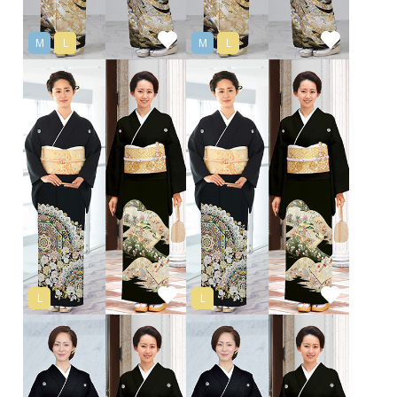
M
L
M
L
L
L