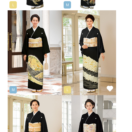
L
M
M
L