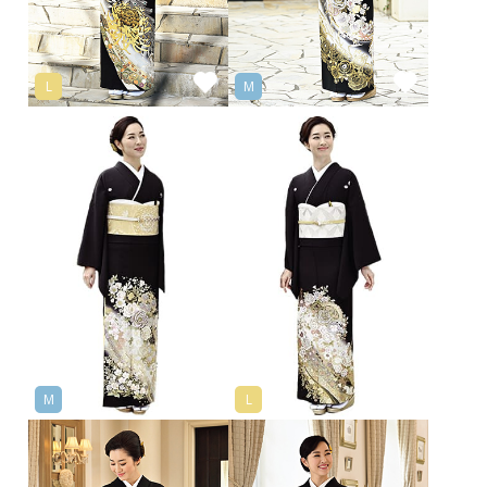
L
M
M
L