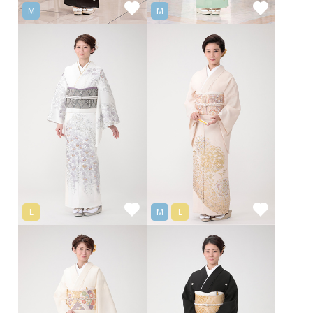
M
M
L
M
L