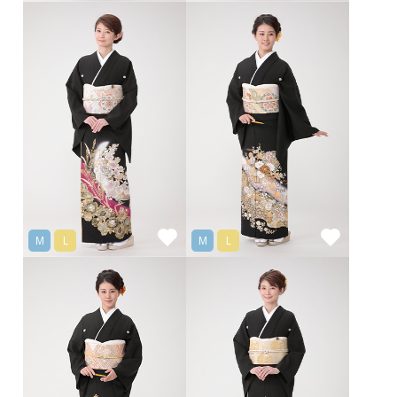
M
L
M
L