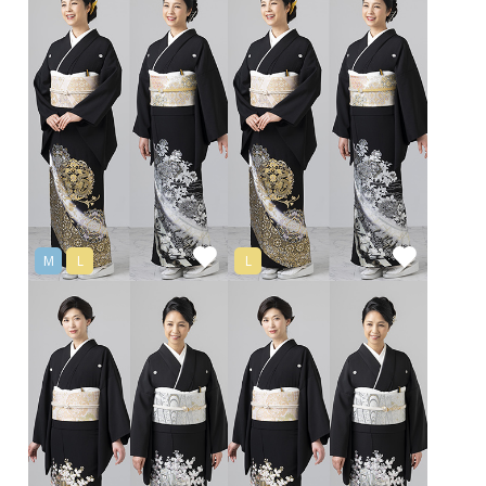
M
L
L