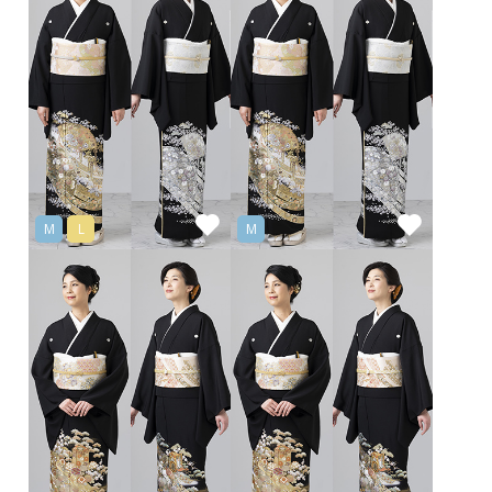
M
L
M