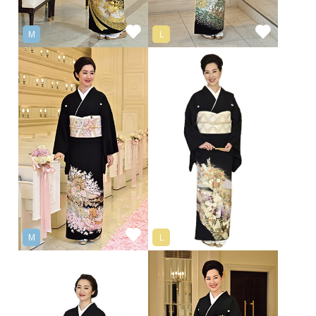
M
L
M
L