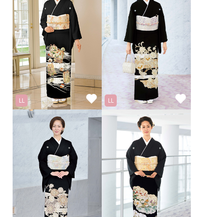
LL
LL