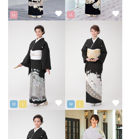
LL
LL
M
L
M
L