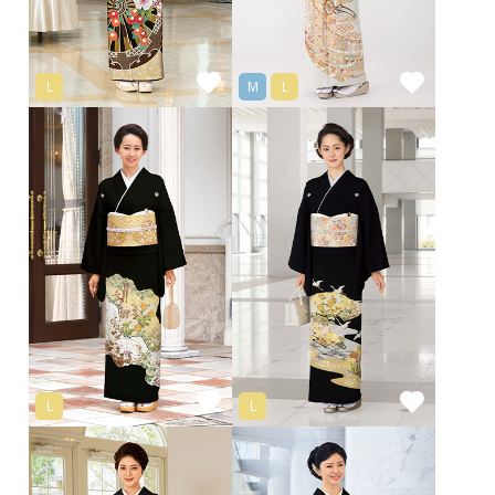
L
M
L
L
L