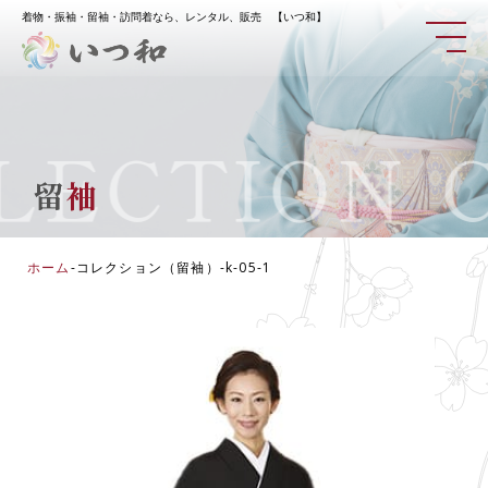
着物・振袖・留袖・訪問着なら、レンタル、販売 【いつ和】
ECTION
CO
留
袖
ホーム
-
コレクション（留袖）
-
k-05-1