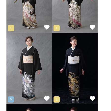
L
L
M
L