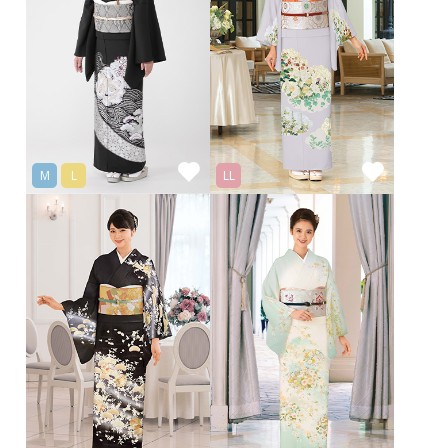
M
L
LL