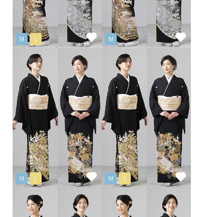
M
L
M
M
L
M
L