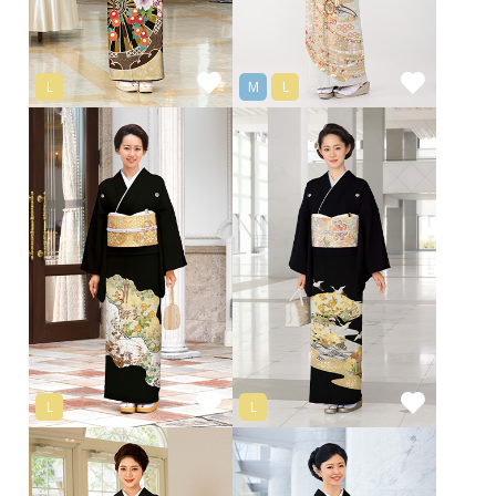
L
M
L
L
L