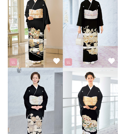
LL
LL