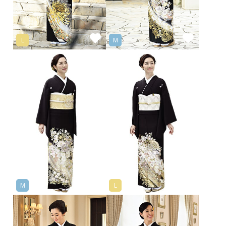
L
M
M
L