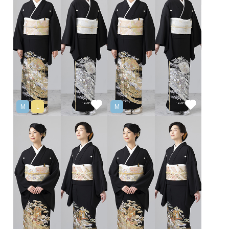
M
L
M