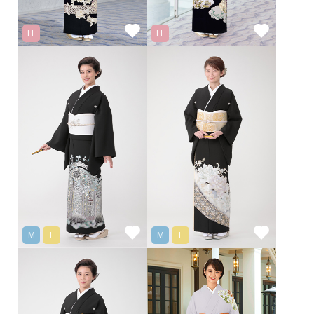
LL
LL
M
L
M
L