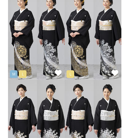
M
L
L