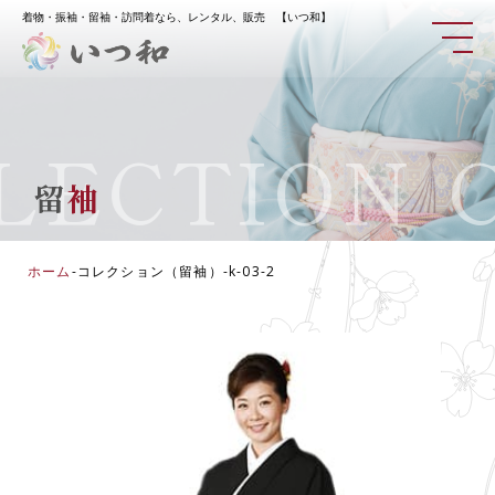
着物・振袖・留袖・訪問着なら、レンタル、販売 【いつ和】
ECTION
CO
留
袖
ホーム
-
コレクション（留袖）
-
k-03-2