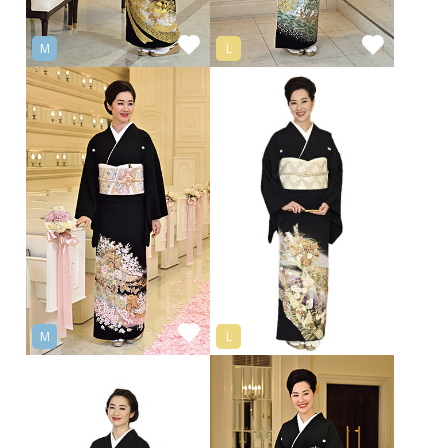
M
L
M
L