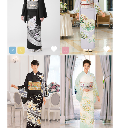
M
L
LL