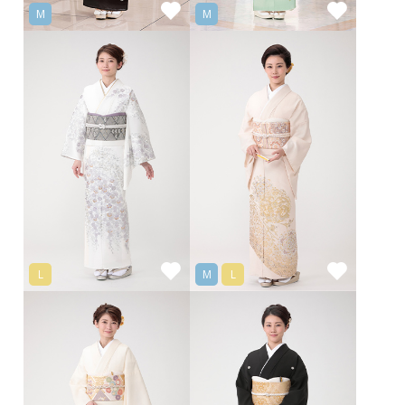
M
M
L
M
L