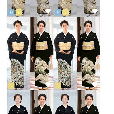
M
L
M
L
L
L