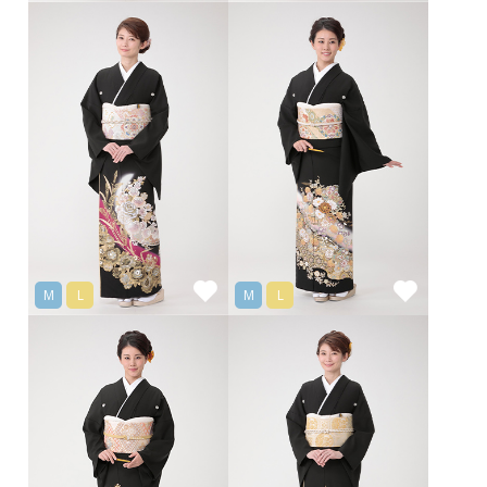
M
L
M
L