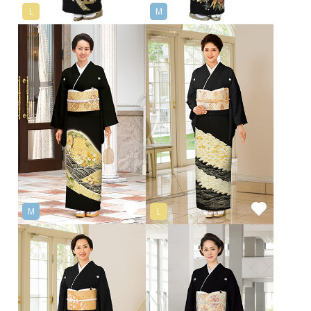
L
M
M
L