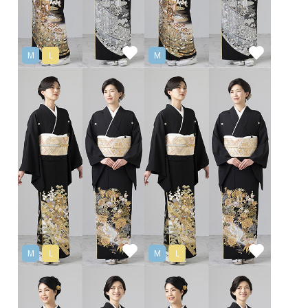
M
L
M
M
L
M
L