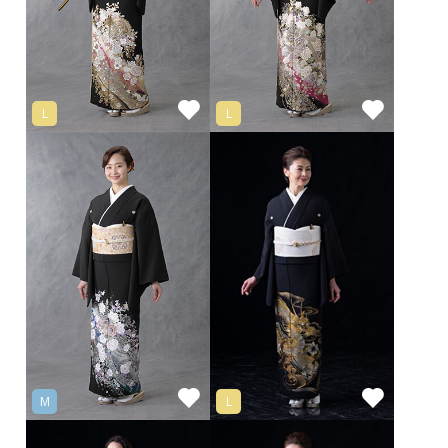
L
L
M
L