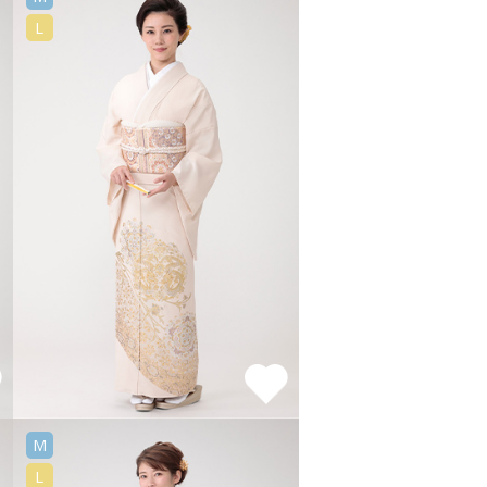
L
M
L