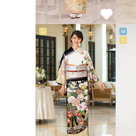
L
M
L