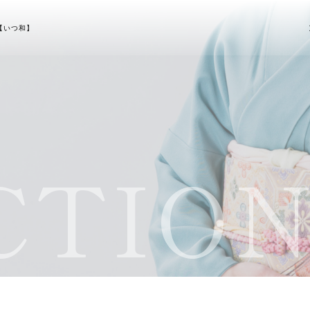
【いつ和】
TION