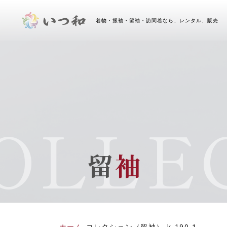
着物・振袖・留袖・訪問着なら、レンタル、販売 
LLEC
留
袖
ホーム
-
コレクション（留袖）
-
k-190-1