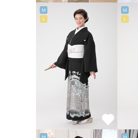
M
M
L
L
M
M