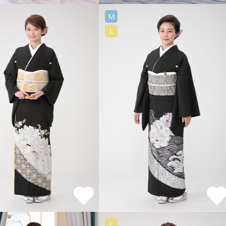
M
L
L