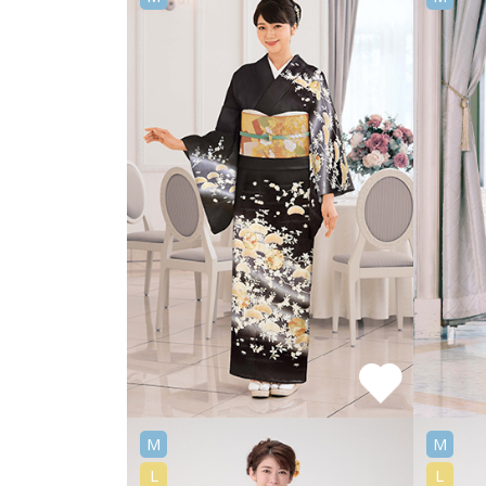
M
M
L
L