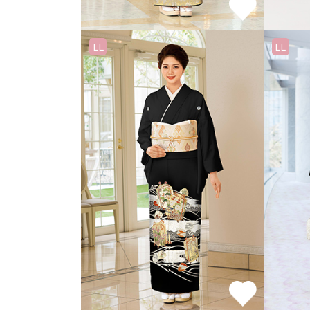
LL
LL