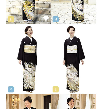
L
M
M
L