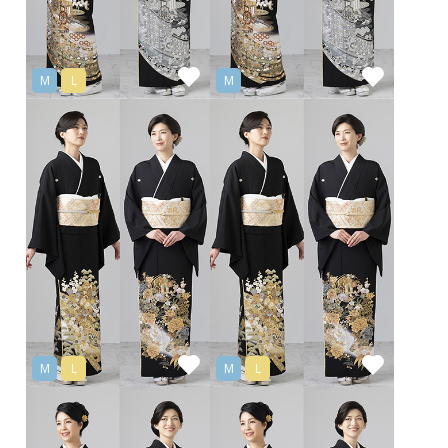
M
L
M
M
L
M
L