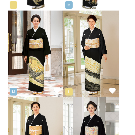
L
M
M
L