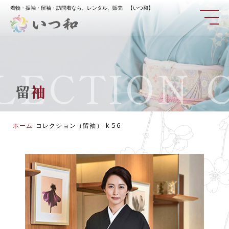
着物・振袖・留袖・訪問着なら、レンタル、販売 【いつ和】
ECTION
CO
留
袖
ホーム
-
コレクション（留袖）
-
k-56