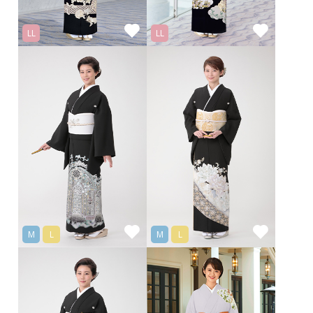
LL
LL
M
L
M
L