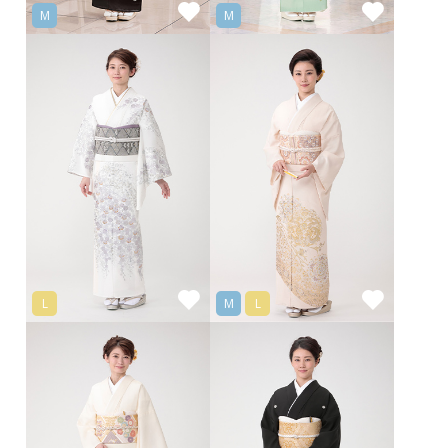
M
M
L
M
L