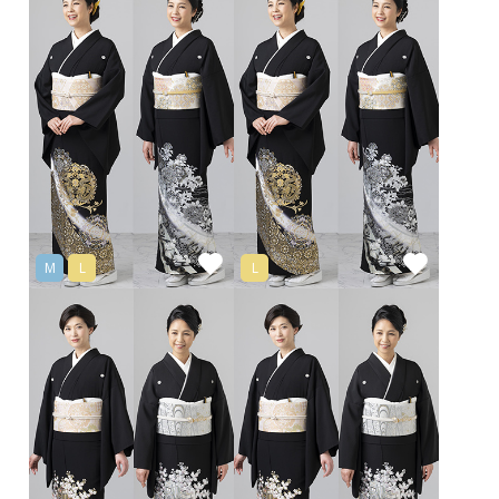
M
L
L