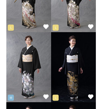
L
L
M
L