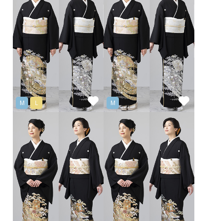
M
L
M