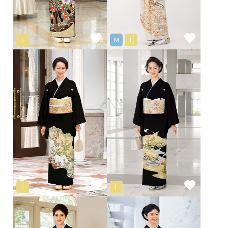
L
M
L
L
L