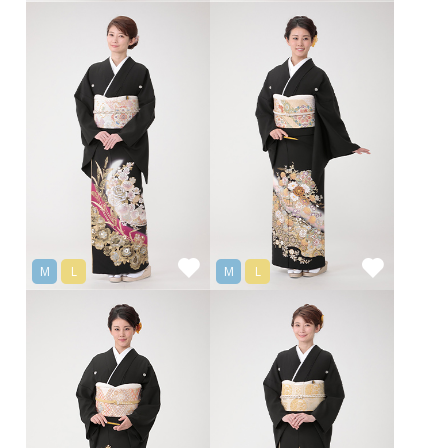
M
L
M
L