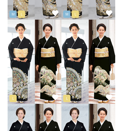
M
L
M
L
L
L