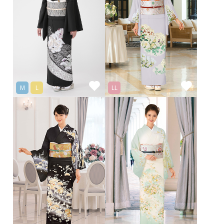
M
L
LL