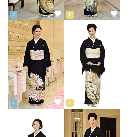
M
L
M
L