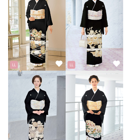
LL
LL