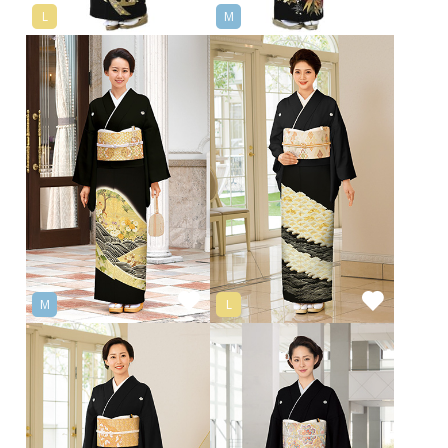
L
M
M
L