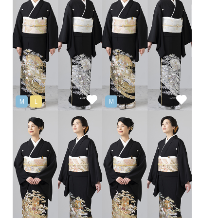
M
L
M