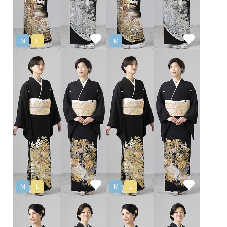
M
L
M
M
L
M
L