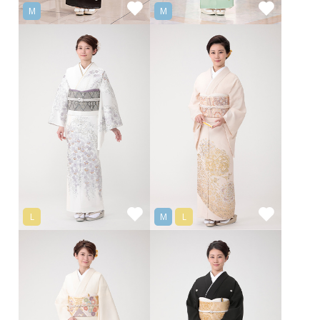
M
M
L
M
L