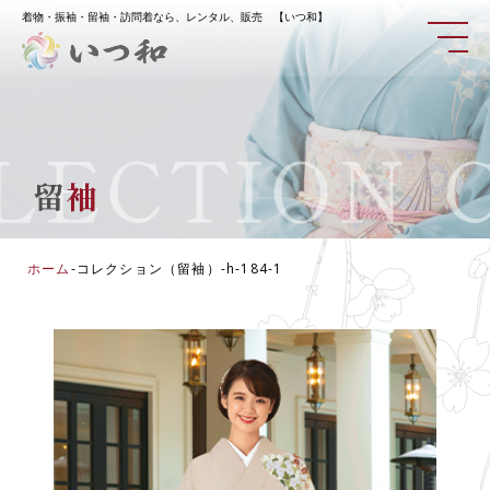
着物・振袖・留袖・訪問着なら、レンタル、販売 【いつ和】
ECTION
CO
留
袖
ホーム
-
コレクション（留袖）
-
h-184-1