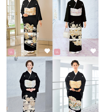
LL
LL