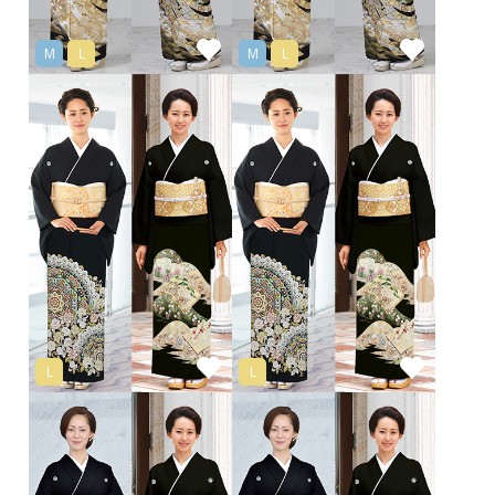
M
L
M
L
L
L