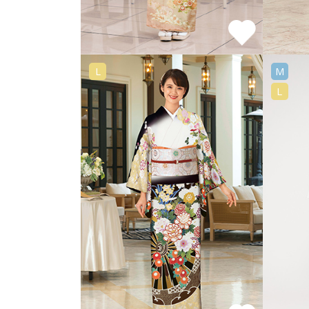
L
M
L