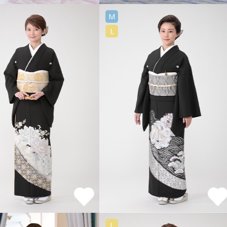
M
L
L