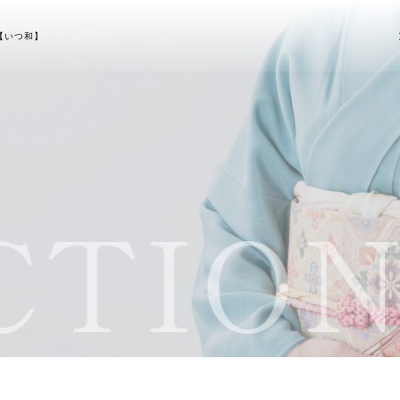
【いつ和】
TION