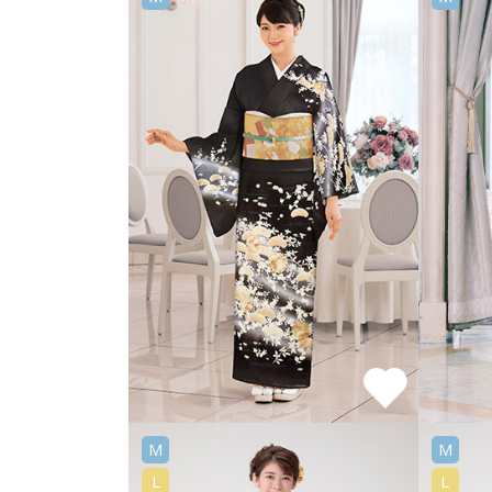
M
M
L
L