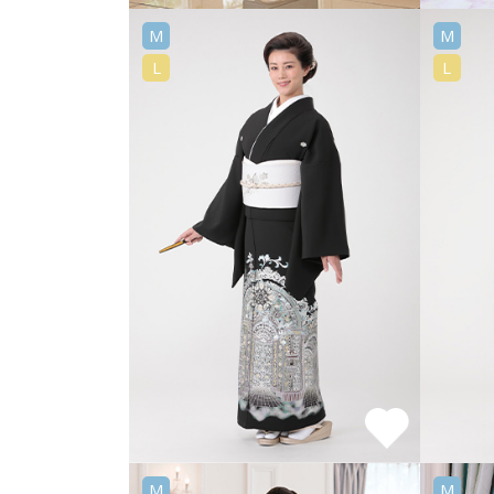
M
M
L
L
M
M