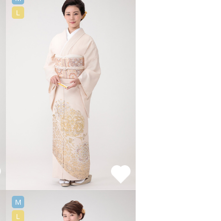
L
M
L