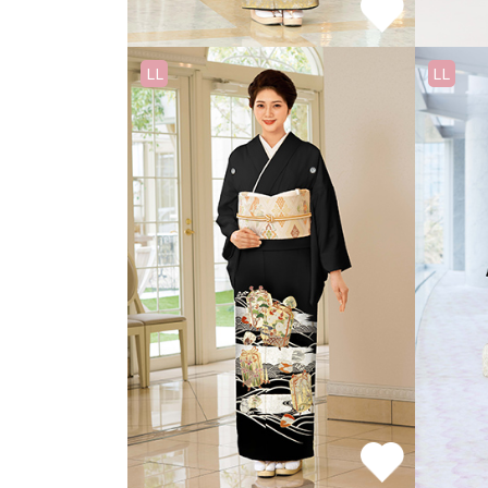
LL
LL