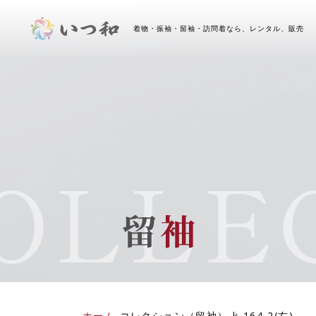
着物・振袖・留袖・訪問着なら、レンタル、販売 
LLEC
留
袖
ホーム
-
コレクション（留袖）
-
k-164-2(右)