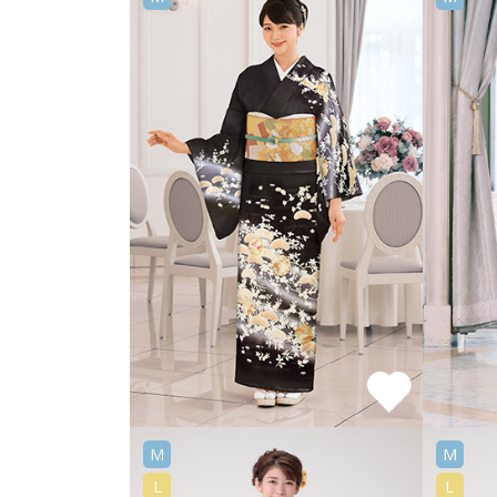
M
M
L
L