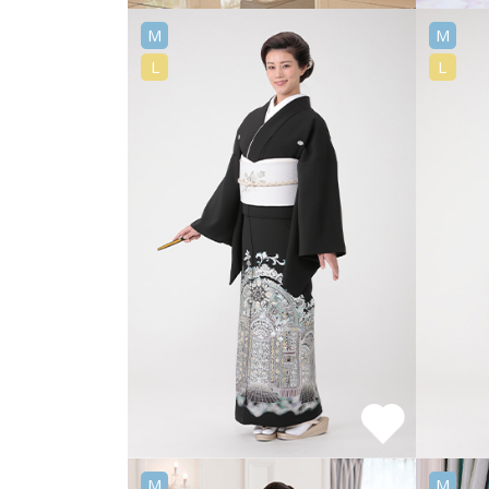
M
M
L
L
M
M