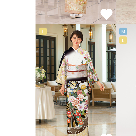
L
M
L