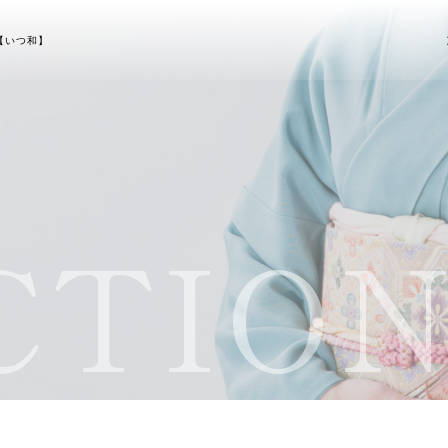
【いつ和】
TION