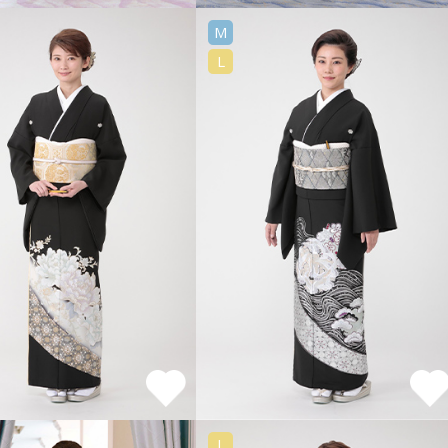
M
L
L