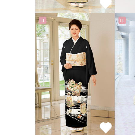
LL
LL