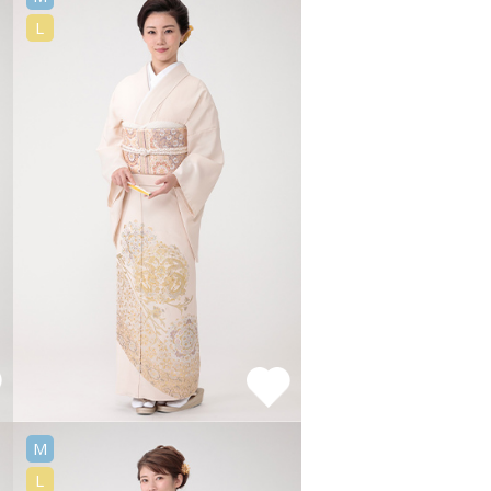
L
M
L