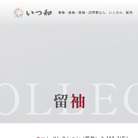
着物・振袖・留袖・訪問着なら、レンタル、販売 
LLEC
留
袖
ホーム
-
コレクション（留袖）
-
k-165-2(右)