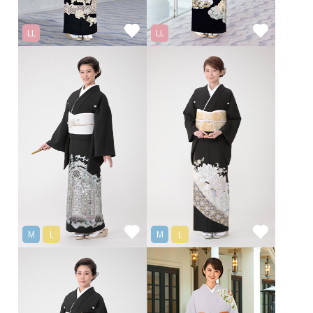
LL
LL
M
L
M
L