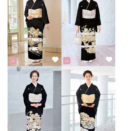
LL
LL