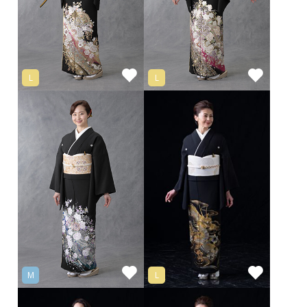
L
L
M
L