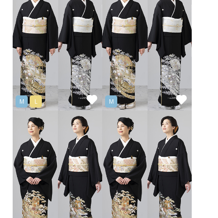
M
L
M