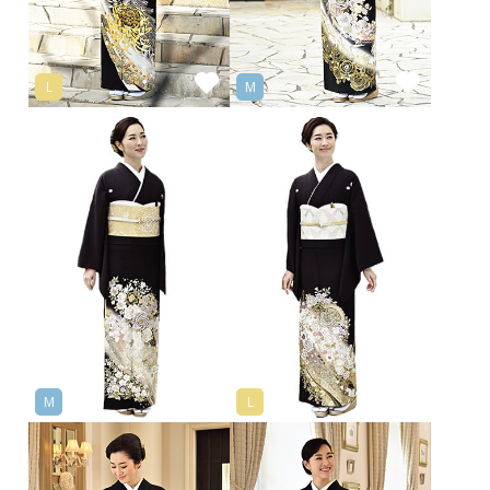
L
M
M
L