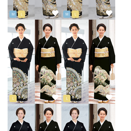
M
L
M
L
L
L