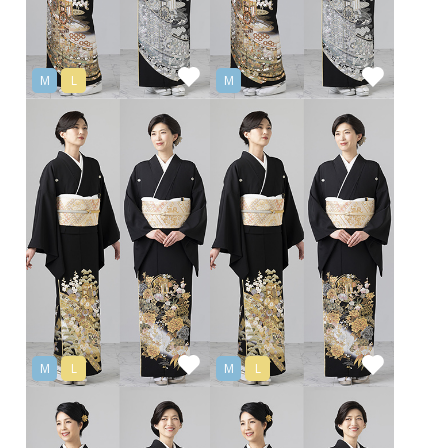
M
L
M
M
L
M
L