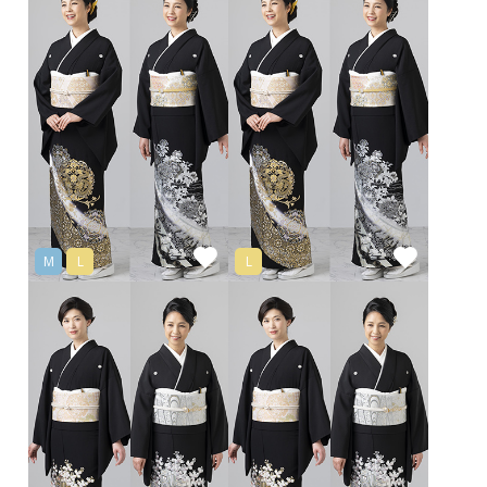
M
L
L