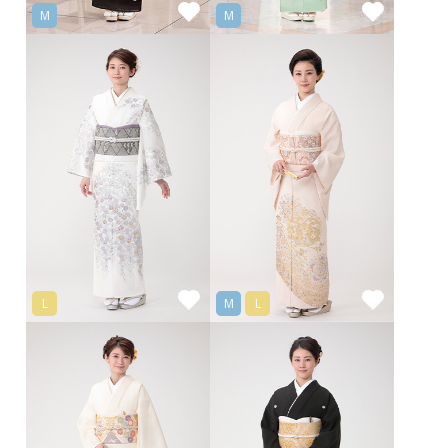
M
M
L
M
L