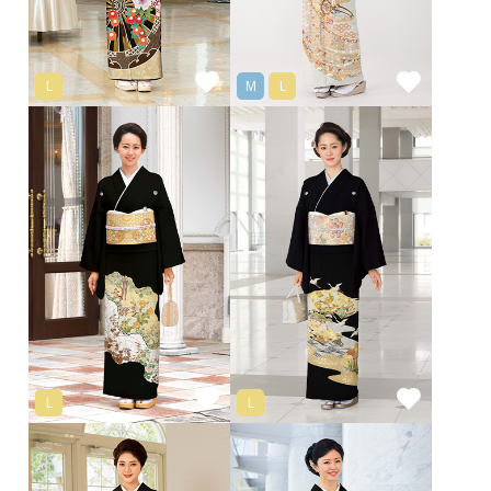
L
M
L
L
L