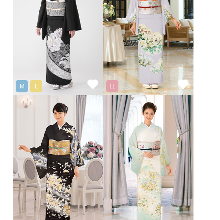
M
L
LL