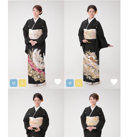
M
L
M
L