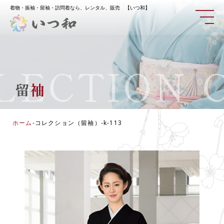
着物・振袖・留袖・訪問着なら、レンタル、販売 【いつ和】
ECTION
CO
留
袖
ホーム
-
コレクション（留袖）
-
k-113