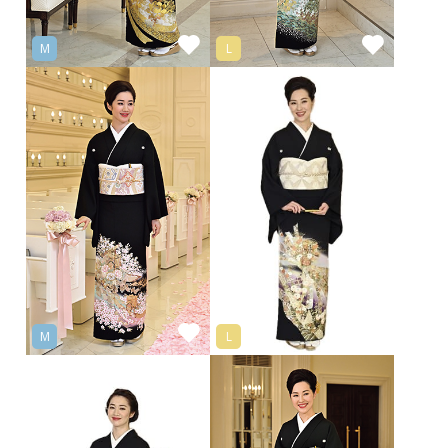
M
L
M
L