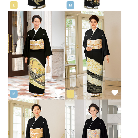
L
M
M
L