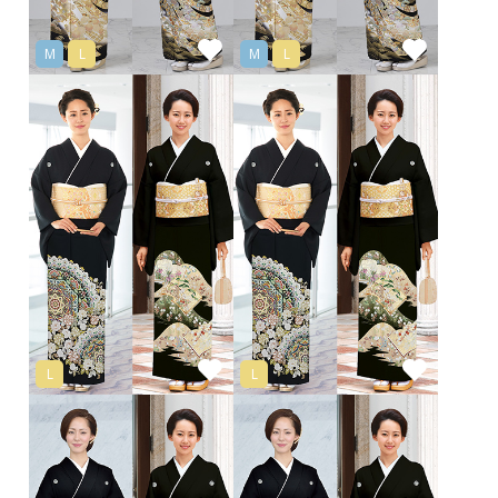
M
L
M
L
L
L