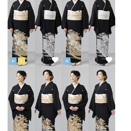
M
L
M