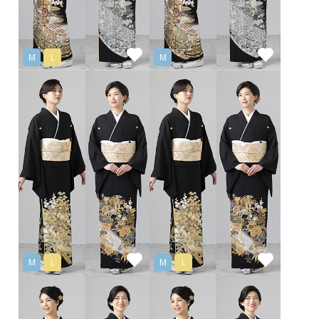
M
L
M
M
L
M
L