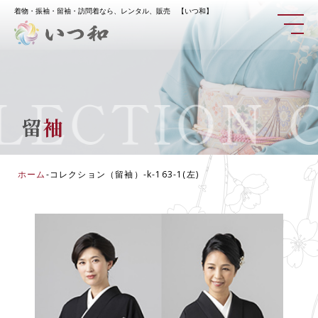
着物・振袖・留袖・訪問着なら、レンタル、販売 【いつ和】
ECTION
CO
留
袖
ホーム
-
コレクション（留袖）
-
k-163-1(左)