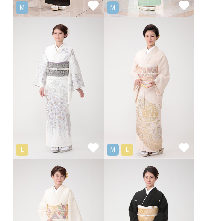
M
M
L
M
L