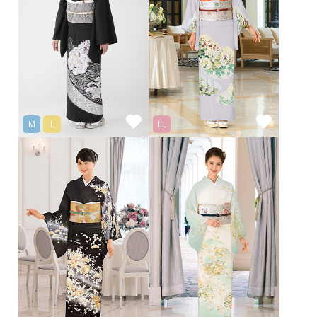
M
L
LL