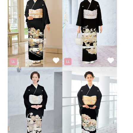
LL
LL