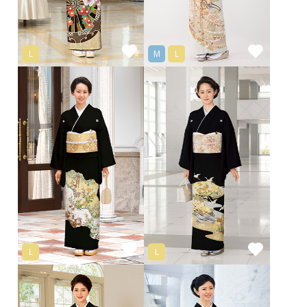
L
M
L
L
L