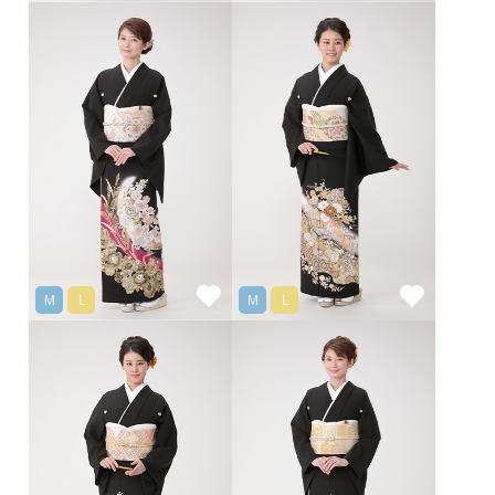
M
L
M
L