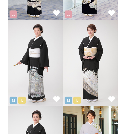
LL
LL
M
L
M
L