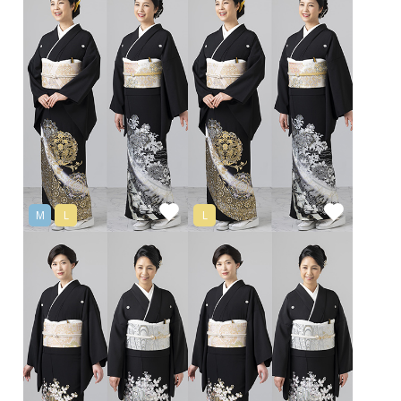
M
L
L