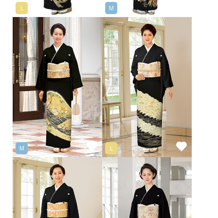
L
M
M
L