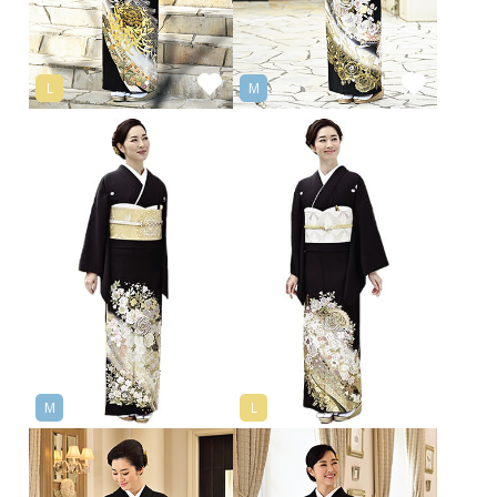
L
M
M
L