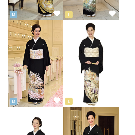
M
L
M
L