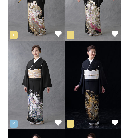
L
L
M
L