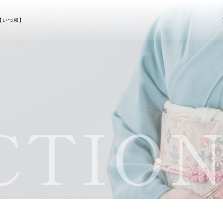
【いつ和】
TION