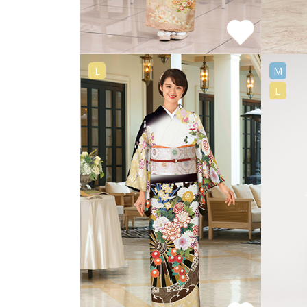
L
M
L