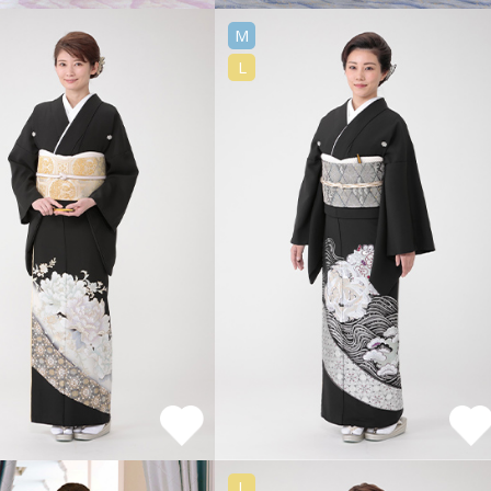
M
L
L