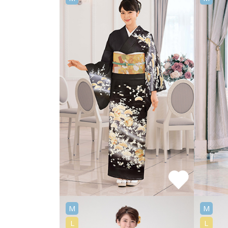
M
M
L
L