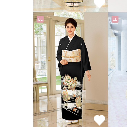
LL
LL