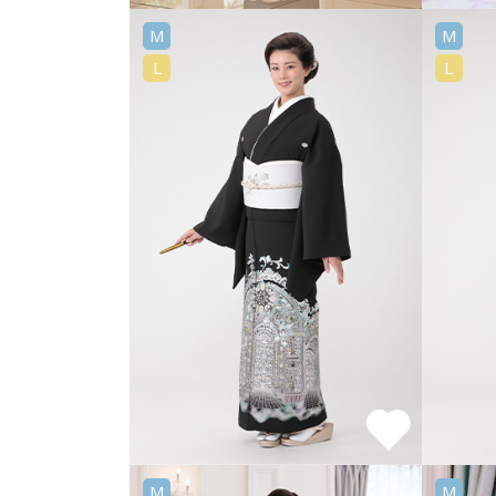
M
M
L
L
M
M