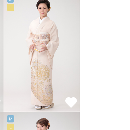
L
M
L