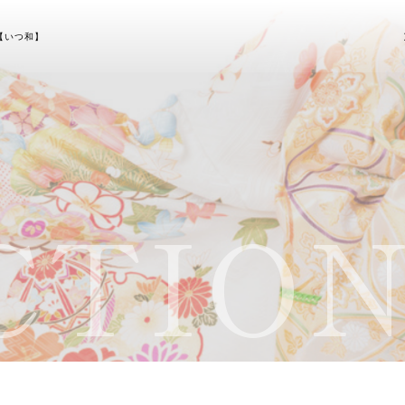
【いつ和】
TION