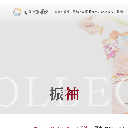
着物・振袖・留袖・訪問着なら、レンタル、販売 
OLLEC
振
袖
ホーム
-
コレクション（振袖）
-
限定
-
NAT-007