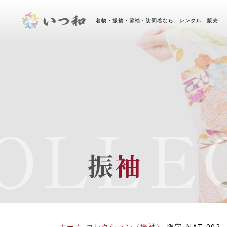
着物・振袖・留袖・訪問着なら、レンタル、販売 
OLLEC
振
袖
ホーム
-
コレクション（振袖）
-
限定
-
NAT-002