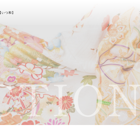
【いつ和】
TION