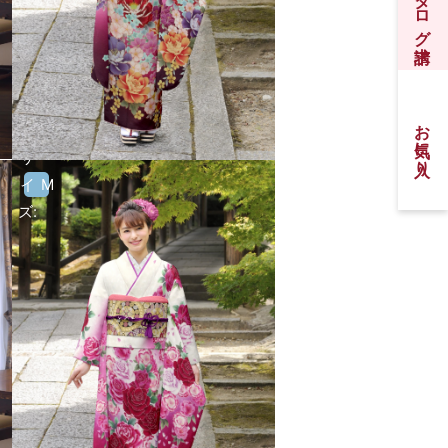
振袖カタログ請求
お気に入り
サ
イ
M
ズ: