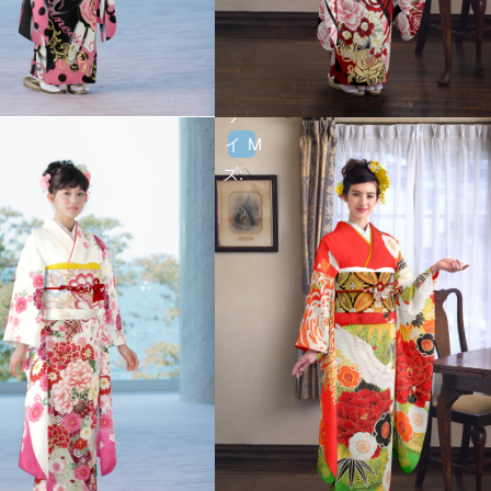
サ
イ
M
ズ: