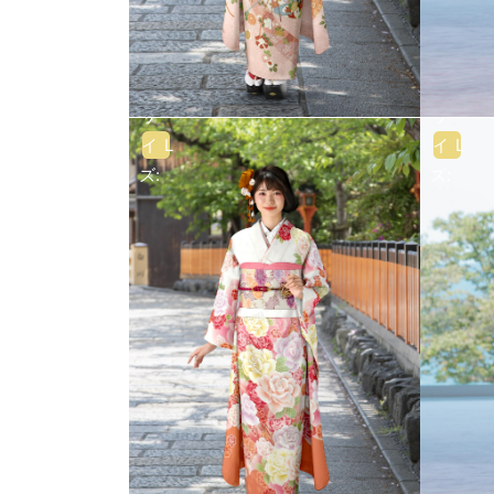
サ
サ
イ
L
イ
L
ズ:
ズ: