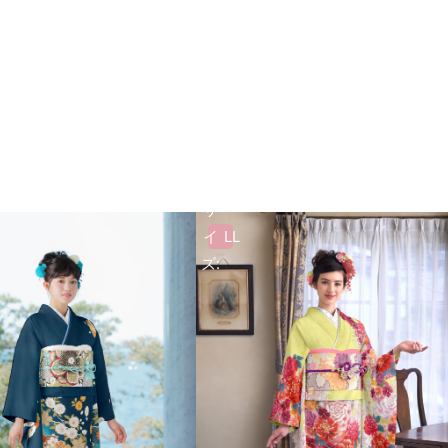
サ
イ
LL
ズ: