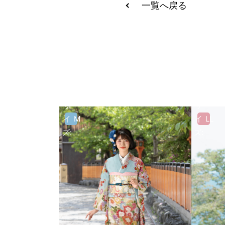
一覧へ戻る
サ
サ
イ
M
イ
LL
ズ:
ズ: