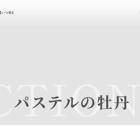
【いつ和】
TION
 パステルの牡丹