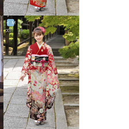
サ
イ
M
ズ:
サ