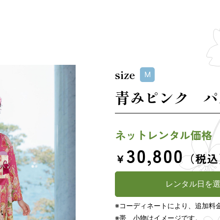
size
M
青みピンク パ
ネットレンタル価格
30,800
￥
（税込
レンタル日を
※コーディネートにより、追加料
※帯、小物はイメージです。