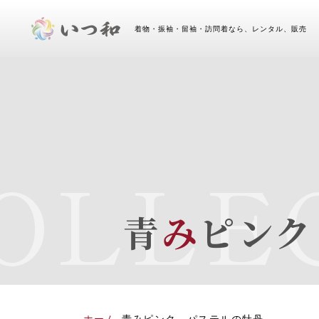
着物・振袖・留袖・訪問着なら、レンタル、販売 
LLEC
青
み
ピンク
ホーム
-
青みピンク パステルの牡丹