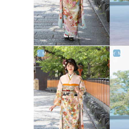
サ
サ
イ
M
イ
M
ズ:
ズ: