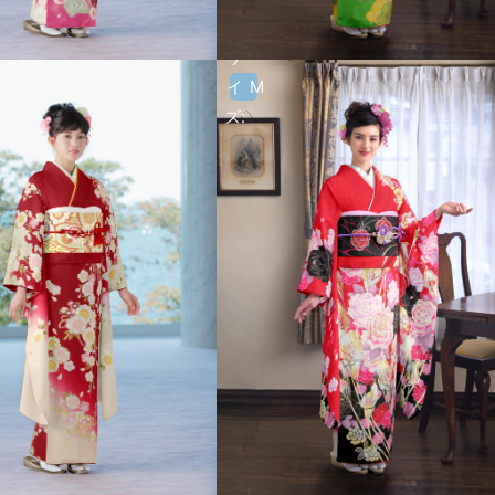
サ
イ
M
ズ:
サ