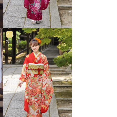
サ
イ
L
ズ: