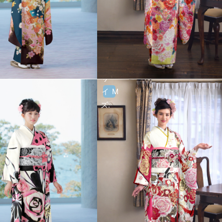
サ
イ
M
ズ: