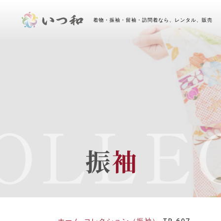
着物・振袖・留袖・訪問着なら、レンタル、販売 
OLLEC
振
袖
ホーム
-
コレクション（振袖）
-
TR-607