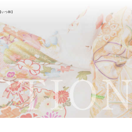
【いつ和】
TION