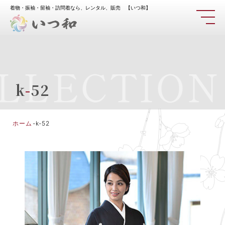
着物・振袖・留袖・訪問着なら、レンタル、販売 【いつ和】
LLECTION
k
-
52
ホーム
-
k-52