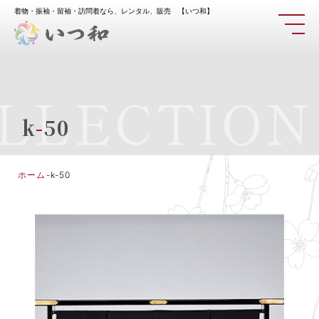
着物・振袖・留袖・訪問着なら、レンタル、販売 【いつ和】
LLECTION
k
-
50
ホーム
-
k-50