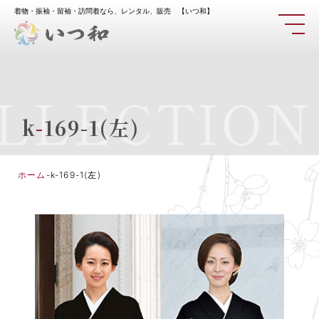
着物・振袖・留袖・訪問着なら、レンタル、販売 【いつ和】
LLECTION
k
-
169-1(左)
ホーム
-
k-169-1(左)