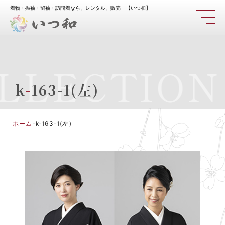
着物・振袖・留袖・訪問着なら、レンタル、販売 【いつ和】
LLECTION
k
-
163-1(左)
ホーム
-
k-163-1(左)