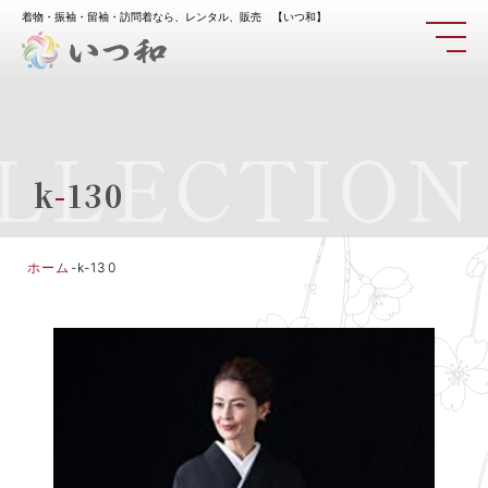
着物・振袖・留袖・訪問着なら、レンタル、販売 【いつ和】
LLECTION
k
-
130
ホーム
-
k-130