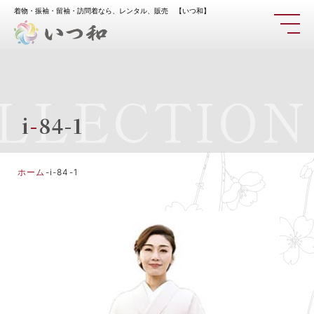
着物・振袖・留袖・訪問着なら、レンタル、販売 【いつ和】
LLECTION
i
-
84-1
ホーム
-
i-84-1