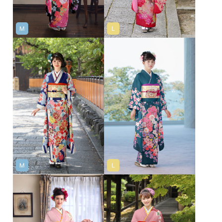
M
L
M
L