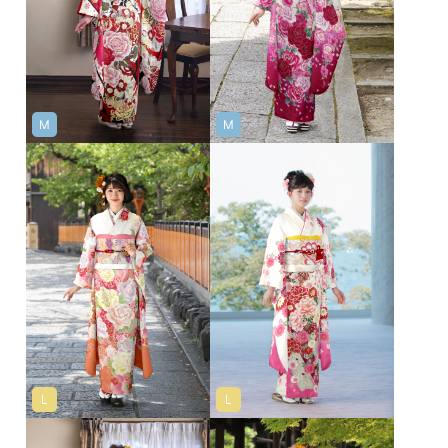
M
M
L
L