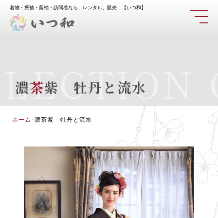
着物・振袖・留袖・訪問着なら、レンタル、販売 【いつ和】
ECTION
C
濃
茶
紫 牡丹と流水
ホーム
-
濃茶紫 牡丹と流水