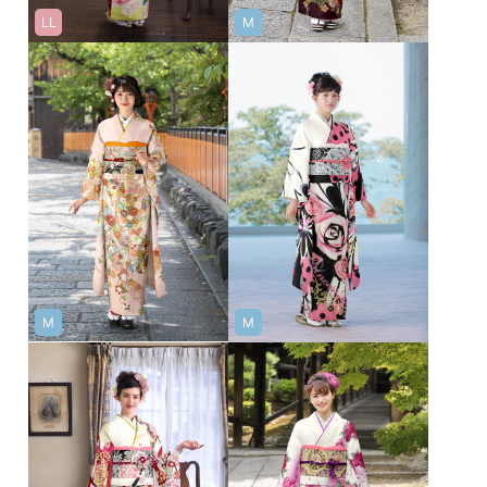
LL
M
M
M