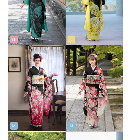
LL
L
M
M