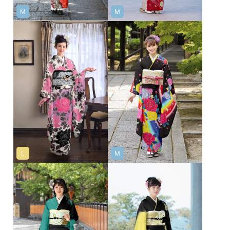
M
M
L
M