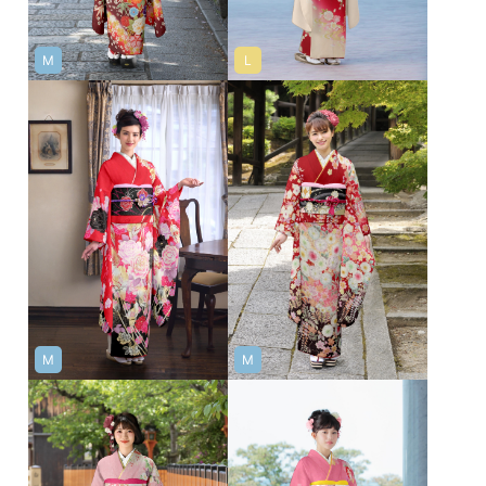
M
L
M
M